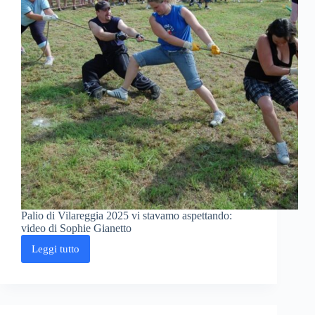
Palio di Vilareggia 2025 vi stavamo aspettando:
video di Sophie Gianetto
Leggi tutto
Palio
di
Vilareggia
2025
vi
stavamo