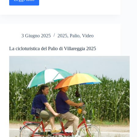
Le
Frassjon
hanno
vinto
il
Palio
di
3 Giugno 2025
2025
,
Palio
,
Video
Villareggia
2025
La cicloturistica del Palio di Villareggia 2025