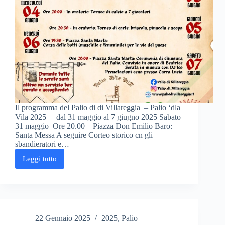
Il programma del Palio di di Villareggia – Palio ‘dla
Vila 2025 – dal 31 maggio al 7 giugno 2025 Sabato
31 maggio Ore 20.00 – Piazza Don Emilio Baro:
Santa Messa A seguire Corteo storico cn gli
sbandieratori e…
Leggi tutto
Il
programma
del
Palio
di
di
Villareggia
22 Gennaio 2025
2025
,
Palio
2025