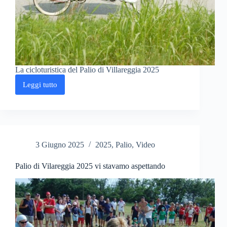
La cicloturistica del Palio di Villareggia 2025
Leggi tutto
La
cicloturistica
del
Palio
di
Villareggia
2025
3 Giugno 2025
2025
,
Palio
,
Video
Palio di Vilareggia 2025 vi stavamo aspettando