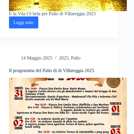
E la Vila l’è bela per Palio di Villareggia 2025
Leggi tutto
E
la
Vila
l’è
bela
per
Palio
14 Maggio 2025
2025
,
Palio
di
Villareggia
2025
Il programma del Palio di di Villareggia 2025