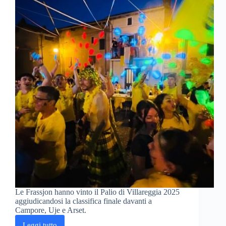
Le Frassjon hanno vinto il Palio di Villareggia 2025
aggiudicandosi la classifica finale davanti a
Campore, Uje e Arset.
Leggi tutto